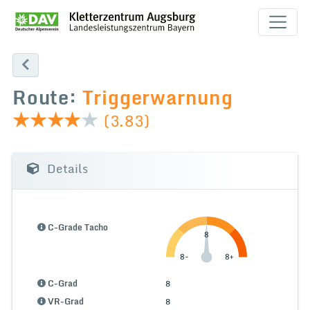
Route:
Triggerwarnung
(3.83)
Details
C-Grade Tacho
8
8-
8+
C-Grad
8
VR-Grad
8