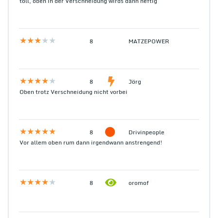
toll, oben in der Verschneidung wirds dann heftig
8
MATZEPOWER
8
Jörg
Oben trotz Verschneidung nicht vorbei
8
Drivinpeople
Vor allem oben rum dann irgendwann anstrengend!
8
oromof