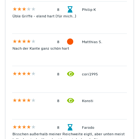
8
Philip K
Üble Griffe - elend hart (für mich..)
8
Matthias S.
Nach der Kante ganz schön hart
8
cori1995
8
Konsti
8
Farodo
Bisschen außerhalb meiner Reichweite eigtl, aber unten meist