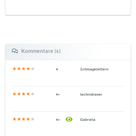
Kommentare
(6)
4
Ichmagklettern
4+
lechindianer
4+
Gabriela