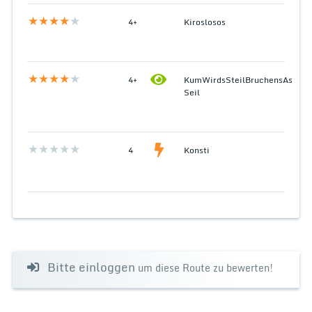
4+
Kiroslosos
4+
KumWirdsSteilBruchensAs
Seil
4
Konsti
Bitte einloggen
um diese Route zu bewerten!