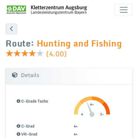
Route:
Hunting and Fishing
(4.00)
Details
C-Grade Tacho
4+
4
5-
C-Grad
4+
VR-Grad
4+